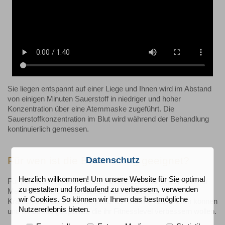
Sie liegen entspannt auf einer Liege und Ihnen wird im Abstand
von einigen Minuten Sauerstoff in niedriger und hoher
Konzentration über eine Atemmaske zugeführt. Die
Sauerstoffkonzentration im Blut wird während der Behandlung
kontinuierlich gemessen.
Für wen ist die Behandlung geeignet?
Datenschutz
Herzlich willkommen! Um unsere Website für Sie optimal
Für jede Berufsgruppe, jedes Fitnesslevel und jedes Alter. Für
zu gestalten und fortlaufend zu verbessern, verwenden
Menschen mit chronischen Erkrankungen, die
wir Cookies. So können wir Ihnen das bestmögliche
Krankheitsbedingt kein körperliches Training absolvieren können
Nutzererlebnis bieten.
und für Leistungssportler, die ihr Fitnesslevel verbessern wollen.