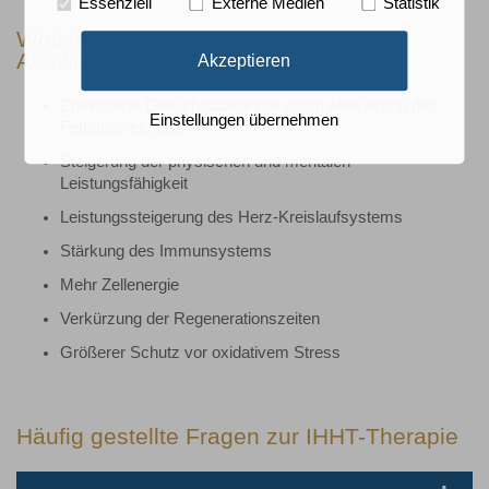
Essenziell
Externe Medien
Statistik
Welche positiven gesundheitlichen
Auswirkungen sind zu erwarten?
Akzeptieren
Erleichterte Gewichtsabnahme durch Aktivierung des
Einstellungen übernehmen
Fettstoffwechsels
Steigerung der physischen und mentalen
Leistungsfähigkeit
Leistungssteigerung des Herz-Kreislaufsystems
Stärkung des Immunsystems
Mehr Zellenergie
Verkürzung der Regenerationszeiten
Größerer Schutz vor oxidativem Stress
Häufig gestellte Fragen zur IHHT-Therapie