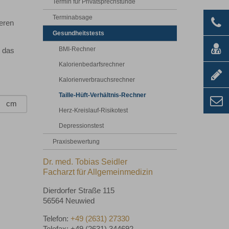
Termin für Privatsprechstunde
Terminabsage
teren
Gesundheitstests
BMI-Rechner
 das
Kalorienbedarfsrechner
Kalorienverbrauchsrechner
Taille-Hüft-Verhältnis-Rechner
cm
Herz-Kreislauf-Risikotest
Depressionstest
Praxisbewertung
Dr. med. Tobias Seidler
Facharzt für Allgemeinmedizin
Dierdorfer Straße 115
56564 Neuwied
Telefon:
+49 (2631) 27330
Telefax: +49 (2631) 344692