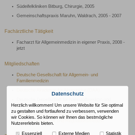
Südeifelkliniken Bitburg, Chirurgie, 2005
Gemeinschaftspraxis Maruhn, Waldrach, 2005 - 2007
Fachärztliche Tätigkeit
Facharzt für Allgemeinmedizin in eigener Praxis, 2008 -
jetzt
Mitgliedschaften
Deutsche Gesellschaft für Allgemein- und
Familienmedizin
Deutsche Akademie für Akupunktur (DAA)
Datenschutz
Deutsche Gesellschaft für Nährstoffmedizin und
Herzlich willkommen! Um unsere Website für Sie optimal
Prävention (DGNP)
zu gestalten und fortlaufend zu verbessern, verwenden
Internationale Gesellschaft für autonome
wir Cookies. So können wir Ihnen das bestmögliche
Funktionsdiagnostik und Regulationsmedizin
Nutzererlebnis bieten.
Essenziell
Externe Medien
Statistik